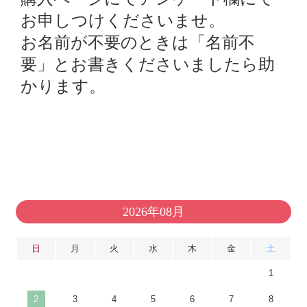
お申しつけくださいませ。
お名前が不要のときは「名前不
要」とお書きくださいましたら助
かります。
2026年08月
日
月
火
水
木
金
土
1
2
3
4
5
6
7
8