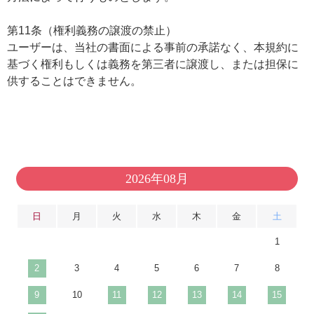
第11条（権利義務の譲渡の禁止）
ユーザーは、当社の書面による事前の承諾なく、本規約に
基づく権利もしくは義務を第三者に譲渡し、または担保に
供することはできません。
2026年08月
日
月
火
水
木
金
土
1
2
3
4
5
6
7
8
9
10
11
12
13
14
15